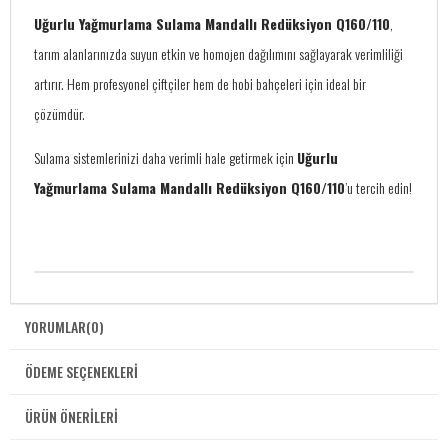
Uğurlu Yağmurlama Sulama Mandallı Redüksiyon Q160/110
,
tarım alanlarınızda suyun etkin ve homojen dağılımını sağlayarak verimliliği
artırır. Hem profesyonel çiftçiler hem de hobi bahçeleri için ideal bir
çözümdür.
Sulama sistemlerinizi daha verimli hale getirmek için
Uğurlu
Yağmurlama Sulama Mandallı Redüksiyon Q160/110
’u tercih edin!
YORUMLAR
(0)
ÖDEME SEÇENEKLERI
ÜRÜN ÖNERILERI