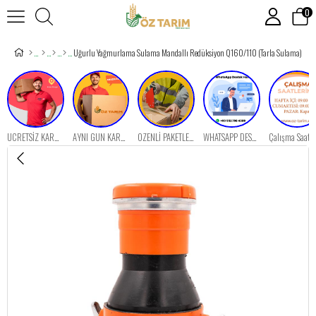
0
Uğurlu Yağmurlama Sulama Mandallı Redüksiyon Q160/110 (Tarla Sulama)
ÜCRETSİZ KARGO FIRSATI
AYNI GÜN KARGO
ÖZENLİ PAKETLEME
WHATSAPP DESTEK