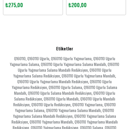
₺275,00
₺200,00
Etiketler
Q160110
Q160110 Uğurlu
Q160110 Uğurlu Yağmurlama
Q160110 Uğurlu
,
,
,
Yağmurlama Sulama
Q160110 Uğurlu Yağmurlama Sulama Mandallı
Q160110
,
,
Uğurlu Yağmurlama Sulama Mandallı Redüksiyon
Q160110 Uğurlu
,
Yağmurlama Sulama Redüksiyon
Q160110 Uğurlu Yağmurlama Mandallı
,
,
Q160110 Uğurlu Yağmurlama Mandallı Redüksiyon
Q160110 Uğurlu
,
Yağmurlama Redüksiyon
Q160110 Uğurlu Sulama
Q160110 Uğurlu Sulama
,
,
Mandallı
Q160110 Uğurlu Sulama Mandallı Redüksiyon
Q160110 Uğurlu
,
,
Sulama Redüksiyon
Q160110 Uğurlu Mandallı
Q160110 Uğurlu Mandallı
,
,
Redüksiyon
Q160110 Uğurlu Redüksiyon
Q160110 Yağmurlama
Q160110
,
,
,
Yağmurlama Sulama
Q160110 Yağmurlama Sulama Mandallı
Q160110
,
,
Yağmurlama Sulama Mandallı Redüksiyon
Q160110 Yağmurlama Sulama
,
Redüksiyon
Q160110 Yağmurlama Mandallı
Q160110 Yağmurlama Mandallı
,
,
Redüksiyon
Q160110 Yağmurlama Redüksiyon
Q160110 Sulama
Q160110
,
,
,