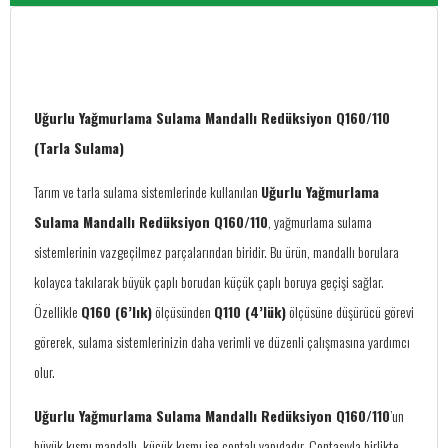
Uğurlu Yağmurlama Sulama Mandallı Redüksiyon Q160/110
(Tarla Sulama)
Tarım ve tarla sulama sistemlerinde kullanılan
Uğurlu Yağmurlama
Sulama Mandallı Redüksiyon Q160/110
, yağmurlama sulama
sistemlerinin vazgeçilmez parçalarından biridir. Bu ürün, mandallı borulara
kolayca takılarak büyük çaplı borudan küçük çaplı boruya geçişi sağlar.
Özellikle
Q160 (6’lık)
ölçüsünden
Q110 (4’lük)
ölçüsüne düşürücü görevi
görerek, sulama sistemlerinizin daha verimli ve düzenli çalışmasına yardımcı
olur.
Uğurlu Yağmurlama Sulama Mandallı Redüksiyon Q160/110
’un
büyük kısmı mandallı, küçük kısmı ise contalı yapıdadır. Contasıyla birlikte