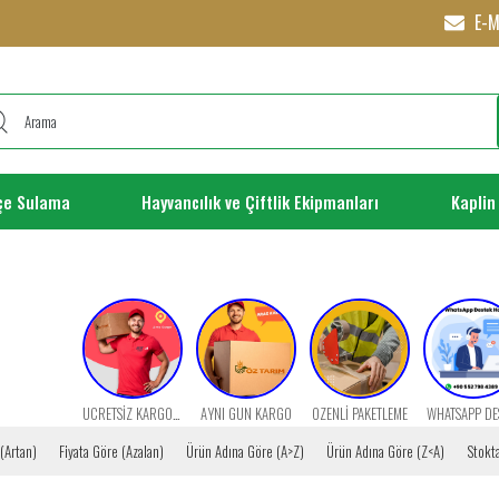
E-M
çe Sulama
Hayvancılık ve Çiftlik Ekipmanları
Kaplin
ÜCRETSİZ KARGO FIRSATI
AYNI GÜN KARGO
ÖZENLİ PAKETLEME
WHATSAPP DE
 (Artan)
Fiyata Göre (Azalan)
Ürün Adına Göre (A>Z)
Ürün Adına Göre (Z<A)
Stokta