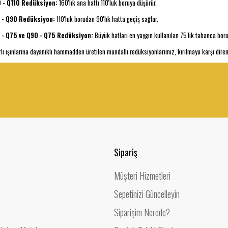
 - Q110 Redüksiyon:
160'lık ana hattı 110'luk boruya düşürür.
 - Q90 Redüksiyon:
110'luk borudan 90'lık hatta geçiş sağlar.
 - Q75 ve Q90 - Q75 Redüksiyon:
Büyük hatları en yaygın kullanılan 75'lik tabanca boru
lı ışınlarına dayanıklı hammadden üretilen mandallı redüksiyonlarımız, kırılmaya karşı diren
Sipariş
Müşteri Hizmetleri
Sepetinizi Güncelleyin
Siparişim Nerede?