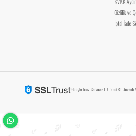
KVKK Aydın
Gizlilik ve
İptal İade 
Google Trust Services LLC 256 Bit Güvenli A