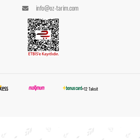
info@oz-tarim.com
+12 Taksit