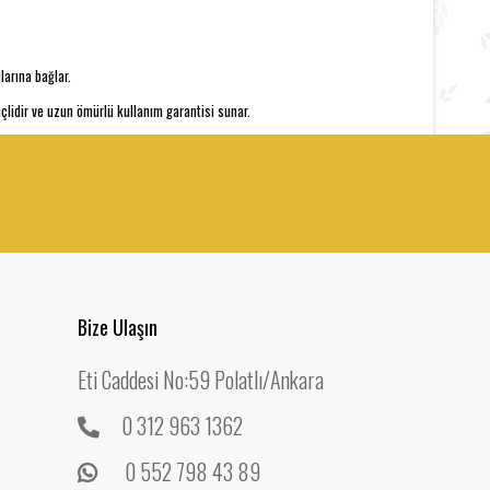
larına bağlar.
çlidir ve uzun ömürlü kullanım garantisi sunar.
Bize Ulaşın
Eti Caddesi No:59 Polatlı/Ankara
0 312 963 1362
0 552 798 43 89