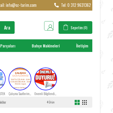
ail:
info@oz-tarim.com
Tel: 0 312 9631362
Sepetim
0
 Parçaları
Bahçe Makineleri
İletişim
STEK
Çalışma Saatlerimiz
Önemli Bilgilendirme!
kiler
4 Ürün