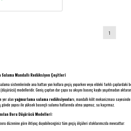
1
 Sulama Mandallı Redüksiyon Çeşitleri
lama sistemlerinde ana hattan yan kollara geçiş yaparken veya eldeki farklı çaplardaki bor
(düşürücü) modelleridir. Geniş çaptan dar çapa su akışını basınç kaybı yaşatmadan aktaran b
e yer alan
yağmurlama sulama redüksiyonları
, mandallı kilit mekanizması sayesinde
ş gövde yapısı ile yüksek basınçlı sulama hatlarında atma yapmaz, su kaçırmaz.
anılan Boru Düşürücü Modelleri:
boru düzenine göre ihtiyaç duyabileceğiniz tüm geçiş ölçüleri stoklarımızda mevcuttur: