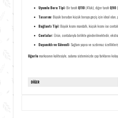
Uyumlu Boru Tipi:
Bir tarafı
Q110
(4'lük), diğer tarafı
Q90
(
Tasarım:
Büyük borudan küçük boruya geçiş için ideal olan, p
Bağlantı Tipi:
Büyük kısmı mandallı, küçük kısmı ise contalıd
Contalar:
Ürün, contalarıyla birlikte gönderilmektedir, ekst
Dayanıklı ve Güvenli:
Sağlam yapısı ve sızdırmaz özellikleri
Uğurlu
markasının kalitesiyle, sulama sisteminizde çap farklarını kolayc
DİĞER