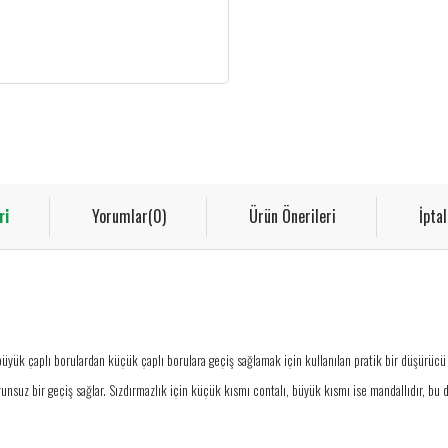
ri
Yorumlar
(0)
Ürün Önerileri
İpta
büyük çaplı borulardan küçük çaplı borulara geçiş sağlamak için kullanılan pratik bir düşürücü 
nsuz bir geçiş sağlar. Sızdırmazlık için küçük kısmı contalı, büyük kısmı ise mandallıdır, bu d