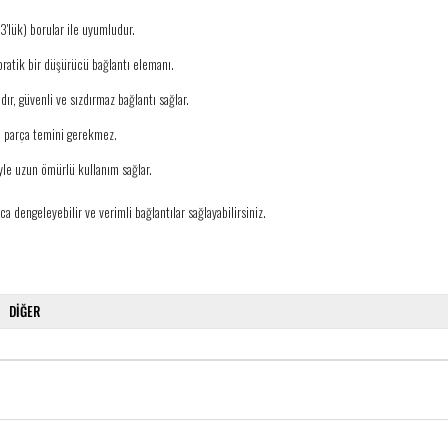
3'lük) borular ile uyumludur.
ratik bir düşürücü bağlantı elemanı.
ır, güvenli ve sızdırmaz bağlantı sağlar.
ra parça temini gerekmez.
yle uzun ömürlü kullanım sağlar.
a dengeleyebilir ve verimli bağlantılar sağlayabilirsiniz.
DİĞER