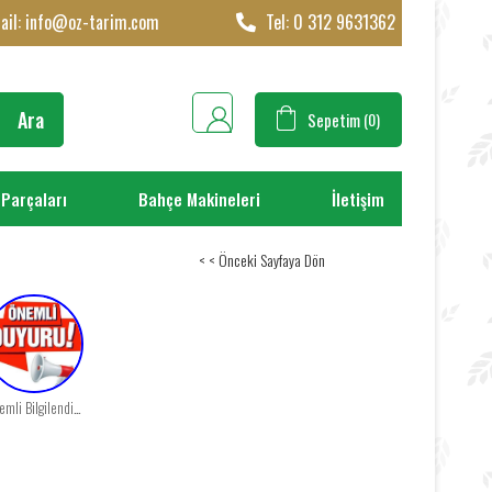
ail:
info@oz-tarim.com
Tel: 0 312 9631362
Sepetim
0
 Parçaları
Bahçe Makineleri
İletişim
< < Önceki Sayfaya Dön
Önemli Bilgilendirme!