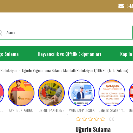
E-M
çe Sulama
Hayvancılık ve Çiftlik Ekipmanları
Kaplin
Redüksiyon
Uğurlu Yağmurlama Sulama Mandallı Redüksiyon Q110/90 (Tarla Sulama)
ÜCRETSİZ KARGO FIRSATI
AYNI GÜN KARGO
ÖZENLİ PAKETLEME
WHATSAPP DESTEK
Çalışma Saatlerimiz
0.0
Uğurlu Sulama