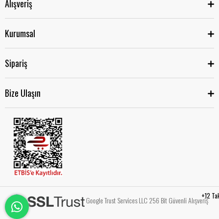
Alışveriş
Kurumsal
Sipariş
Bize Ulaşın
+12 Ta
Google Trust Services LLC 256 Bit Güvenli Alışveriş