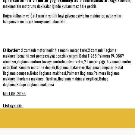
içine kaliteli bir 2T motor yağı eklemeyi asla unutmamaktır.
Yağsız benzin,
makinenizin motorunu dakikalar içinde kullanılmaz hale getirir.
Doğru kullanım ve Öz-Tarım'ın yetkili bayi güvencesiyle bu makineler, uzun yıllar
bahçenizin en büyük koruyucusu olacaktır.
Etiketler:
2 zamanlı motor nedir,4 zamanlı motor farkı,2 zamanlı ilaçlama
makinesi,benzinli sırt pompası,yağ benzin karışımı,Bolat F-768,Palmera PA-086Y
atomizer,ilaçlama motoru tavsiye,motorlu pülverizatör,2T motor yağı.,4 zamanlı motor
nedir,Dört zamanlı motor ne demek,Ilaçlama makineleri,Ilaçlama pompaları,Bolat
ilaçlama pompası,Bolat ilaçlama makinesi,Palmera ilaçlama,Palmera ilaçlama
makinesi,Ilaçlama makinesi fiyatları,Ilaçlama makinesi çeşitleri,Bahçe
ilaçlama,Bahçe ilaçlama makinesi
Mart 06, 2026
Listeye dön