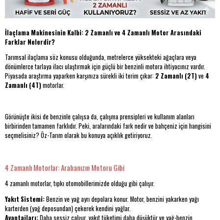
İlaçlama Makinesinin Kalbi: 2 Zamanlı ve 4 Zamanlı Motor Arasındaki
Farklar Nelerdir?
Tarımsal ilaçlama söz konusu olduğunda, metrelerce yüksekteki ağaçlara veya
dönümlerce tarlaya ilacı ulaştırmak için güçlü bir benzinli motora ihtiyacınız vardır.
Piyasada araştırma yaparken karşınıza sürekli iki terim çıkar:
2 Zamanlı (2T)
ve
4
Zamanlı (4T)
motorlar.
Görünüşte ikisi de benzinle çalışsa da, çalışma prensipleri ve kullanım alanları
birbirinden tamamen farklıdır. Peki, aralarındaki fark nedir ve bahçeniz için hangisini
seçmelisiniz? Öz-Tarım olarak bu konuya açıklık getiriyoruz.
4 Zamanlı Motorlar: Arabanızın Motoru Gibi
4 zamanlı motorlar, tıpkı otomobillerimizde olduğu gibi çalışır.
Yakıt Sistemi:
Benzin ve yağ ayrı depolara konur. Motor, benzini yakarken yağı
karterden (yağ deposundan) çekerek kendini yağlar.
Avantajları:
Daha sessiz çalışır, yakıt tüketimi daha düşüktür ve yağ-benzin