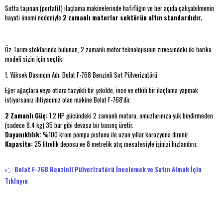
Sırtta taşınan (portatif) ilaçlama makinelerinde hafifliğin ve her açıda çalışabilmenin
hayati önemi nedeniyle
2 zamanlı motorlar sektörün altın standardıdır.
Öz-Tarım stoklarında bulunan, 2 zamanlı motor teknolojisinin zirvesindeki iki harika
modeli sizin için seçtik:
1. Yüksek Basıncın Adı: Bolat F-768 Benzinli Sırt Pülverizatörü
Eğer ağaçlara veya otlara tazyikli bir şekilde, ince ve etkili bir ilaçlama yapmak
istiyorsanız ihtiyacınız olan makine Bolat F-768'dir.
2 Zamanlı Güç:
1.2 HP gücündeki 2 zamanlı motoru, omuzlarınıza yük bindirmeden
(sadece 8.4 kg) 35 bar gibi devasa bir basınç üretir.
Dayanıklılık:
%100 krom pompa pistonu ile uzun yıllar korozyona direnir.
Kapasite:
25 litrelik deposu ve 8 metrelik atış mesafesiyle işinizi hızlandırır.
👉
Bolat F-768 Benzinli Pülverizatörü İncelemek ve Satın Almak İçin
Tıklayın