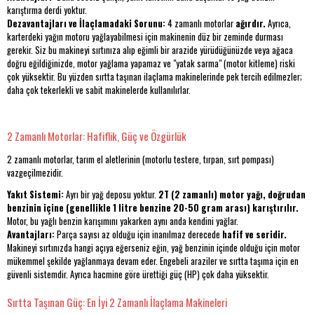
karıştırma derdi yoktur.
Dezavantajları ve İlaçlamadaki Sorunu:
4 zamanlı motorlar
ağırdır.
Ayrıca,
karterdeki yağın motoru yağlayabilmesi için makinenin düz bir zeminde durması
gerekir. Siz bu makineyi sırtınıza alıp eğimli bir arazide yürüdüğünüzde veya ağaca
doğru eğildiğinizde, motor yağlama yapamaz ve "yatak sarma" (motor kitleme) riski
çok yüksektir. Bu yüzden sırtta taşınan ilaçlama makinelerinde pek tercih edilmezler;
daha çok tekerlekli ve sabit makinelerde kullanılırlar.
2 Zamanlı Motorlar: Hafiflik, Güç ve Özgürlük
2 zamanlı motorlar, tarım el aletlerinin (motorlu testere, tırpan, sırt pompası)
vazgeçilmezidir.
Yakıt Sistemi:
Ayrı bir yağ deposu yoktur.
2T (2 zamanlı) motor yağı, doğrudan
benzinin içine (genellikle 1 litre benzine 20-50 gram arası) karıştırılır.
Motor, bu yağlı benzin karışımını yakarken aynı anda kendini yağlar.
Avantajları:
Parça sayısı az olduğu için inanılmaz derecede
hafif ve seridir.
Makineyi sırtınızda hangi açıya eğerseniz eğin, yağ benzinin içinde olduğu için motor
mükemmel şekilde yağlanmaya devam eder. Engebeli araziler ve sırtta taşıma için en
güvenli sistemdir. Ayrıca hacmine göre ürettiği güç (HP) çok daha yüksektir.
Sırtta Taşınan Güç: En İyi 2 Zamanlı İlaçlama Makineleri