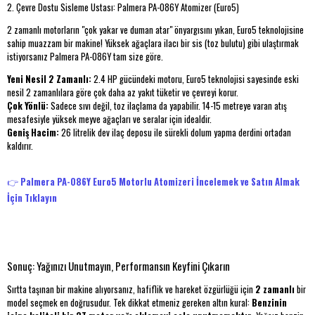
2. Çevre Dostu Sisleme Ustası: Palmera PA-086Y Atomizer (Euro5)
2 zamanlı motorların "çok yakar ve duman atar" önyargısını yıkan, Euro5 teknolojisine
sahip muazzam bir makine! Yüksek ağaçlara ilacı bir sis (toz bulutu) gibi ulaştırmak
istiyorsanız Palmera PA-086Y tam size göre.
Yeni Nesil 2 Zamanlı:
2.4 HP gücündeki motoru, Euro5 teknolojisi sayesinde eski
nesil 2 zamanlılara göre çok daha az yakıt tüketir ve çevreyi korur.
Çok Yönlü:
Sadece sıvı değil, toz ilaçlama da yapabilir. 14-15 metreye varan atış
mesafesiyle yüksek meyve ağaçları ve seralar için idealdir.
Geniş Hacim:
26 litrelik dev ilaç deposu ile sürekli dolum yapma derdini ortadan
kaldırır.
👉
Palmera PA-086Y Euro5 Motorlu Atomizeri İncelemek ve Satın Almak
İçin Tıklayın
Sonuç: Yağınızı Unutmayın, Performansın Keyfini Çıkarın
Sırtta taşınan bir makine alıyorsanız, hafiflik ve hareket özgürlüğü için
2 zamanlı
bir
model seçmek en doğrusudur. Tek dikkat etmeniz gereken altın kural:
Benzinin